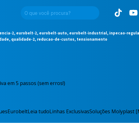
ciencia-2, eurobelt-2, eurobelt-auto, eurobelt-industrial, inpecao-reg
idade, qualidade-2, reducao-de-custos, tensionamento
va em 5 passos (sem erros!)
ues
Eurobelt
Leia tudo
Linhas Exclusivas
Soluções Molyplast 