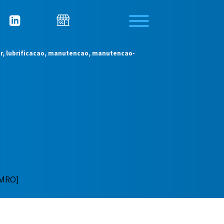
ular, lubrificacao, manutencao, manutencao-
[MRO]