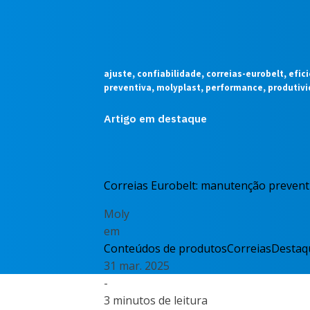
ajuste, confiabilidade, correias-eurobelt, efi
preventiva, molyplast, performance, produtiv
Artigo em destaque
Correias Eurobelt: manutenção preventi
Moly
em
Conteúdos de produtos
Correias
Destaq
31 mar. 2025
-
3 minutos de leitura