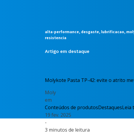
alta-performance, desgaste, lubrificacao, mol
resistencia
Artigo em destaque
Molykote Pasta TP-42: evite o atrito met
Moly
em
Conteúdos de produtos
Destaques
Leia 
19 fev. 2025
-
3 minutos de leitura