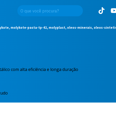
ykote, molykote-pasta-tp-42, molyplast, oleos-minerais, oleos-sinteti
álico com alta eficiência e longa duração
tudo