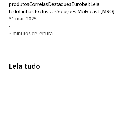
produtos
Correias
Destaques
Eurobelt
Leia
tudo
Linhas Exclusivas
Soluções Molyplast [MRO]
31 mar. 2025
-
3 minutos de leitura
Leia tudo