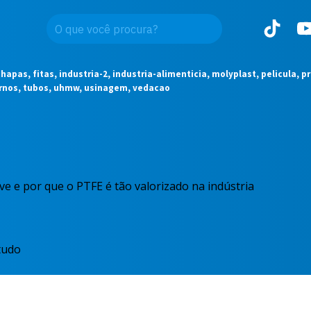
pas, fitas, industria-2, industria-alimenticia, molyplast, pelicula, p
ornos, tubos, uhmw, usinagem, vedacao
ve e por que o PTFE é tão valorizado na indústria
tudo