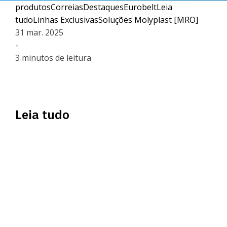
produtos
Correias
Destaques
Eurobelt
Leia
tudo
Linhas Exclusivas
Soluções Molyplast [MRO]
31 mar. 2025
-
3 minutos de leitura
Leia tudo