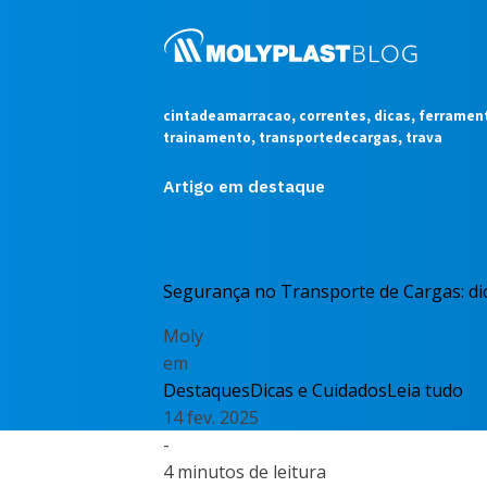
cintadeamarracao, correntes, dicas, ferramen
trainamento, transportedecargas, trava
Artigo em destaque
Segurança no Transporte de Cargas: dic
Moly
em
Destaques
Dicas e Cuidados
Leia tudo
14 fev. 2025
-
4 minutos de leitura