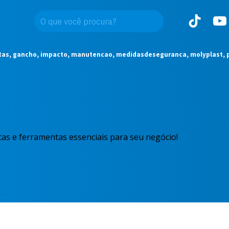
tas, gancho, impacto, manutencao, medidasdeseguranca, molyplast, p
as e ferramentas essenciais para seu negócio!