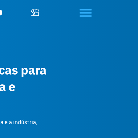
cas para
a e
 e a indústria,