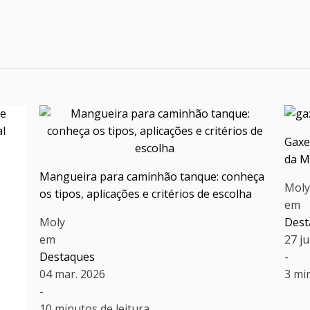
Gaxe
da M
Mangueira para caminhão tanque: conheça
Mol
os tipos, aplicações e critérios de escolha
em
Moly
Dest
em
27 j
Destaques
-
04 mar. 2026
3 mi
-
10 minutos de leitura