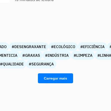
ADO
#DESENGRAXANTE
#ECOLÓGICO
#EFICIÊNCIA
MENTICIA
#GRAXAS
#INDÚSTRIA
#LIMPEZA
#LINH
#QUALIDADE
#SEGURANÇA
Carregar mais