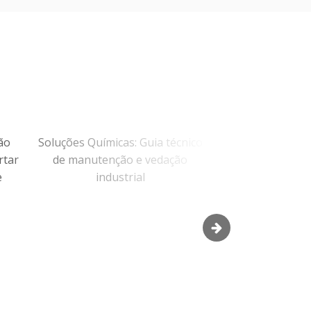
Soluções Químicas: Guia técnico
Abrasivos industriais
de manutenção e vedação
técnico de abrasivos
industrial
manutenção e indús